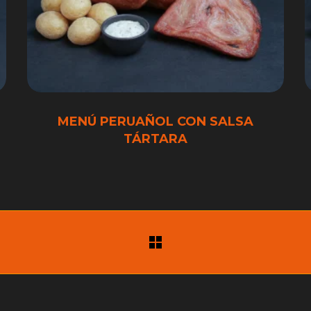
MENÚ PERUAÑOL CON SALSA
TÁRTARA