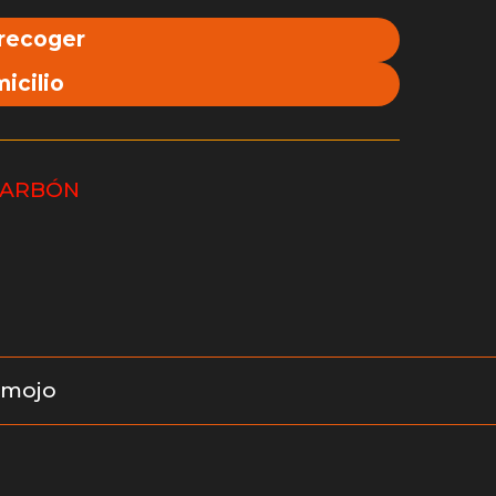
 recoger
icilio
CARBÓN
 mojo