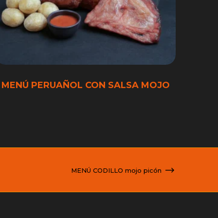
MENÚ PERUAÑOL CON SALSA MOJO
MENÚ CODILLO mojo picón