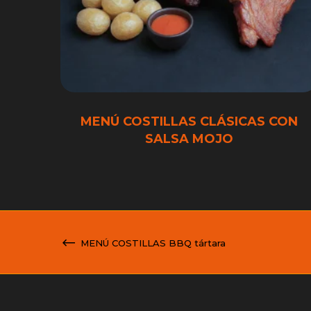
MENÚ COSTILLAS CLÁSICAS CON
SALSA MOJO
MENÚ COSTILLAS BBQ tártara