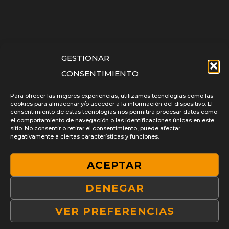
HORECA
GESTIONAR
PRODUCTOS 5ª GAMA
CONSENTIMIENTO
¿QUÉ ES LA QUINTA GAMA?
Para ofrecer las mejores experiencias, utilizamos tecnologías como las
cookies para almacenar y/o acceder a la información del dispositivo. El
consentimiento de estas tecnologías nos permitirá procesar datos como
el comportamiento de navegación o las identificaciones únicas en este
sitio. No consentir o retirar el consentimiento, puede afectar
POLLOS ASADOS AL CARBÓN EN MADRID
negativamente a ciertas características y funciones.
ACEPTAR
AVISO LEGAL
DENEGAR
POLÍTICA DE PRIVACIDAD
VER PREFERENCIAS
POLÍTICA DE COOKIES